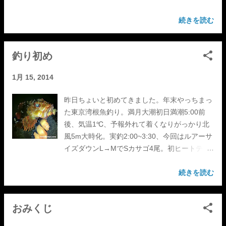
続きを読む
釣り初め
1月 15, 2014
昨日ちょいと初めてきました。年末やっちまっ
た東京湾根魚釣り。満月大潮初日満潮5:00前
後、気温1℃、予報外れて着くなりがっかり北
風5m大時化。実釣2:00~3:30、今回はルアーサ
イズダウンL→MでSカサゴ4尾。初ヒートテッ
ク2枚重ね◎、足場高いのに不意の大波浴びて
全身brrrrで即納竿。極寒でしたホッ。
続きを読む
おみくじ