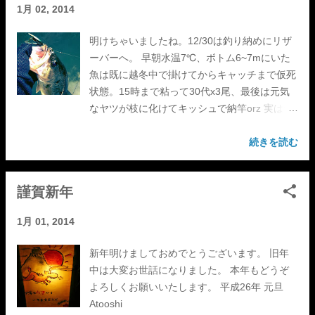
1月 02, 2014
明けちゃいましたね。12/30は釣り納めにリザ
ーバーへ。 早朝水温7℃、ボトム6~7mにいた
魚は既に越冬中で掛けてからキャッチまで仮死
状態。15時まで粘って30代x3尾、最後は元気
なヤツが枝に化けてキッシュで納竿orz 実は元
旦に誘われてたんだけど、皆の予定が合わず急
遽30日に。年明け坊主とか凹むんで大変ホッと
続きを読む
しております。 去年は月1バックシートでいい
思いさせてもらいました。今年も全然行けなそ
謹賀新年
うだけどお供しますんでよろしくです。乗っけ
てくれるボーター達に毎度感謝。またいい釣り
1月 01, 2014
しましょう。 それでは皆様、 Good luck
fishing & tight lines in 2014! >^)))))><
新年明けましておめでとうございます。 旧年
中は大変お世話になりました。 本年もどうぞ
よろしくお願いいたします。 平成26年 元旦
Atooshi