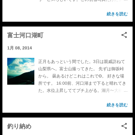
ま2枚アップロードしてたっていう。 って事で
許しちゃう。
続きを読む
富士河口湖町
1月 08, 2014
正月もあっという間でした。3日は親戚訪ねて
山梨県へ。富士山撮ってきた。 先ずは御坂峠
から。 曇あるけどこれはこれで◎。 好きな場
所です。 16:00前、河口湖まで下ると晴れてき
た。水位上昇しててプチ上がる。湖月〜大橋〜
千畳ヶ岩〜初雪。 日没後-1℃、 スタッドレス
履いててホッ。〜山中湖村〜御殿場〜江戸へ。
続きを読む
行きは良い良い帰りは、 怖かった。
釣り納め