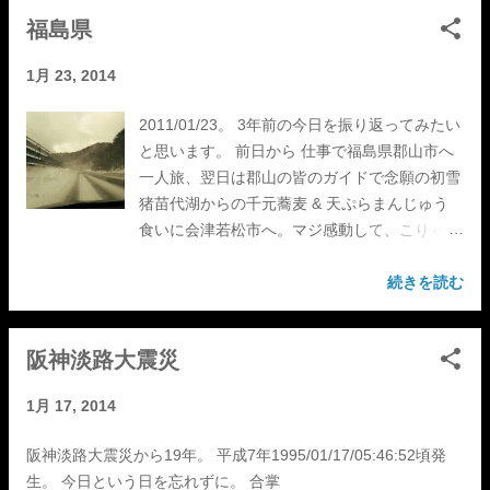
福島県
1月 23, 2014
2011/01/23。 3年前の今日を振り返ってみたい
と思います。 前日から 仕事で福島県郡山市へ
一人旅、翌日は郡山の皆のガイドで念願の初雪
猪苗代湖からの千元蕎麦 & 天ぷらまんじゅう
食いに会津若松市へ。マジ感動して、こりゃ夏
はスモール釣りにこっそり通うかな、なんて勝
手にブチ上がってたら1ヶ月半後に東日本大震
続きを読む
災発生。知り合い皆無事で良かった。いつかブ
ログとかやる時書いてやろうって決めてまし
阪神淡路大震災
た。 あの日からこの日の写真が宝物になった
よ。 待ってるぜ。うづぐしまふぐしま！ Pray
1月 17, 2014
for Fukushima, Japan.
阪神淡路大震災から19年。 平成7年1995/01/17/05:46:52頃発
生。 今日という日を忘れずに。 合掌