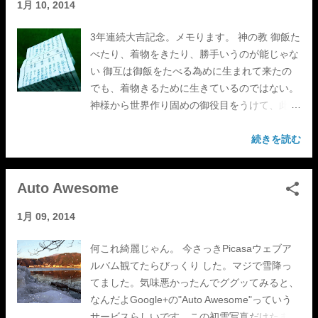
1月 10, 2014
3年連続大吉記念。メモります。 神の教 御飯た
べたり、着物をきたり、勝手いうのが能じゃな
い 御互は御飯をたべる為めに生まれて来たの
でも、着物きるために生きているのではない。
神様から世界作り固めの御役目をうけて、此地
上に高天原の、住みよい、明るい、平和な世界
を作り上げる為めに生まれて来たのである。
続きを読む
この信仰を持って一生を働き続けましょう。
押忍。
Auto Awesome
1月 09, 2014
何これ綺麗じゃん。 今さっきPicasaウェブア
ルバム観てたらびっくり した。マジで雪降っ
てました。気味悪かったんでググッてみると、
なんだよGoogle+の"Auto Awesome"っていう
サービスらしいです。この初雪写真だけたまた