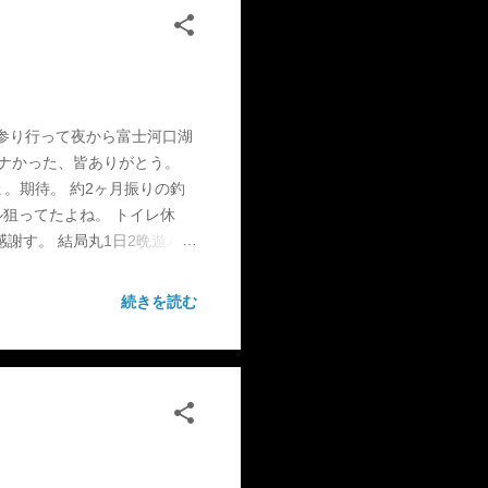
 Respect
墓参り行って夜から富士河口湖
パナかった、皆ありがとう。
。期待。 約2ヶ月振りの釣
狙ってたよね。 トイレ休
謝す。 結局丸1日2晩遊ん
とこれ、前回の西丹沢の鹿。
Y "
続きを読む