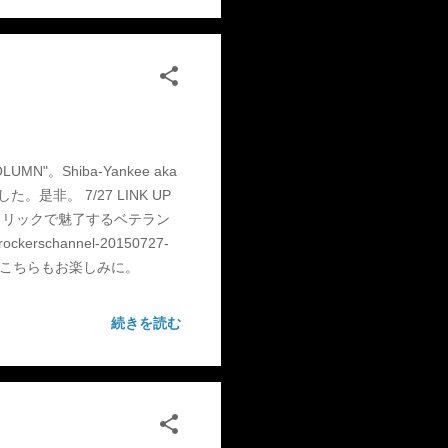
。Shiba-Yankee aka
非。 7/27 LINK UP
あるリリックで魅了するベテラン
kerschannel-20150727-
を指名。こちらもお楽しみに。
続きを読む