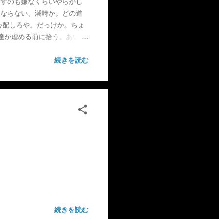
出すのも嫌なくらいやらかし
てならない、潮時か。どの道
心配しろや。だっけか。ちょ
達が虐める前に拾う。あいつ
、孤独に打ち勝つ強靭な精神
ferer, struggle as a
続きを読む
続きを読む