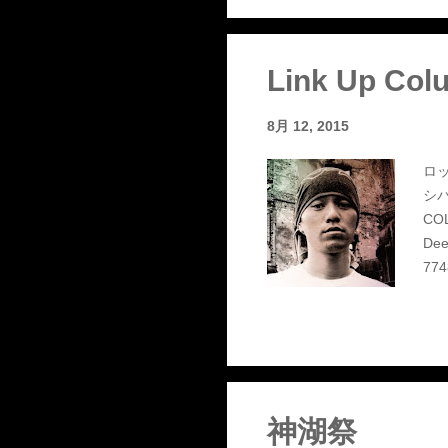
Link Up Col
8月 12, 2015
ロッ
シバ
CO
De
77
神湖祭