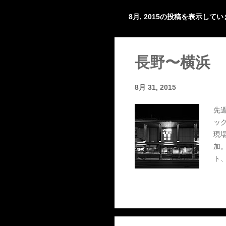
8月, 2015の投稿を表示して
投
稿
長野〜横浜
8月 31, 2015
先週
ッ
現場
加。
ト
シ
たい
た
のは
で