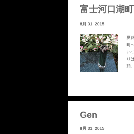
エ。
富士河口湖町
8月 31, 2015
夏
町
い
り
憩
だ
9/
Gen
8月 31, 2015