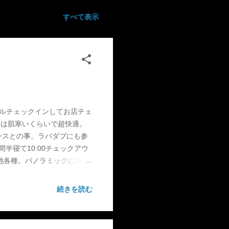
すべて表示
ホテルチェックインしてお店チェ
夜は肌寒いくらいで超快適。
ラーダンスとの事。ラバダブにも参
間半寝て10:00チェックアウ
池各種。パノラミックにヨロ
で上がったね。写真館巡りし
セッション。お世話になりまし
続きを読む
2時間で出番に間に合わず、
今回がお初でした。ノーバイアス
まさにダンスホール、レゲ