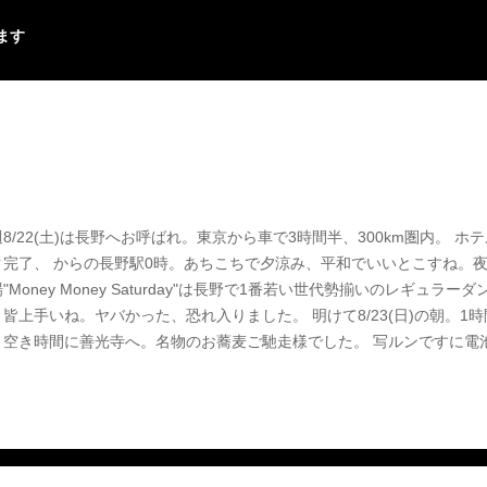
います
8/22(土)は長野へお呼ばれ。東京から車で3時間半、300km圏内。 
ク完了、 からの長野駅0時。あちこちで夕涼み、平和でいいとこすね。
"Money Money Saturday"は長野で1番若い世代勢揃いのレギュ
皆上手いね。ヤバかった、恐れ入りました。 明けて8/23(日)の朝。1時
、空き時間に善光寺へ。名物のお蕎麦ご馳走様でした。 写ルンですに電
ク。今回はパスしたけど観光地は老舗の写真屋さんが熱い。蛇腹Kodak
。 昼イチからInter Stellarスタジオさんにてサクッと2曲だけダブ
。 予定通りいざ横浜へ。渋滞、渋滞、渋滞。休憩無しで飛ばすもプラス
ずが押しててギリセーフ。久々ホッ。 Block Party 2015。自分は
今夏ベストダンスに選ばせていただきます。街中で白昼堂々と。これぞ