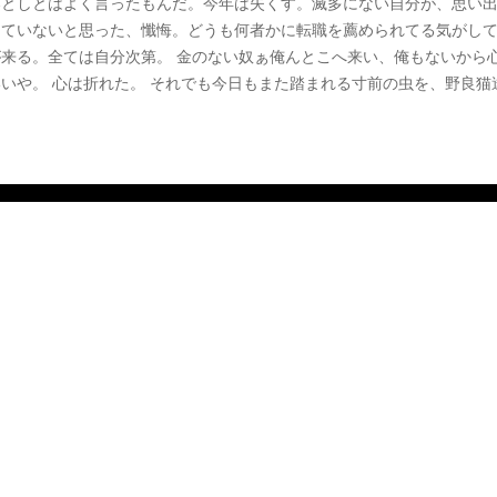
落としとはよく言ったもんだ。今年は失くす。滅多にない自分が、思い
んていないと思った、懺悔。どうも何者かに転職を薦められてる気がし
来る。全ては自分次第。 金のない奴ぁ俺んとこへ来い、俺もないから
いや。 心は折れた。 それでも今日もまた踏まれる寸前の虫を、野良猫
。なわけないな。 フルタイムプロで有り続ける為に。自分に負けない
、毎週恒例¥0スタートだ。 "Born as a sufferer. Grow up as a suf
, survive as a sufferer" - Bounti Killa https://youtu.be/2uV235VaE1Q