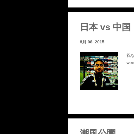
日本 vs 中国
8月 08, 2015
祝な
wee
潮風公園