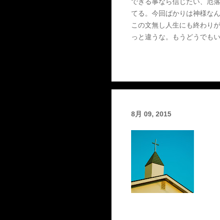
できる事なら信じたい、厄
てる。今回ばかりは神様な
この文無し人生にも終わりが
っと違うな。もうどうでもい
らの仕業かも、頼むよマジで
力を養うべく。修行は続く。 嘘つかないぜ
sufferer, fight as a sufferer
8月 09, 2015