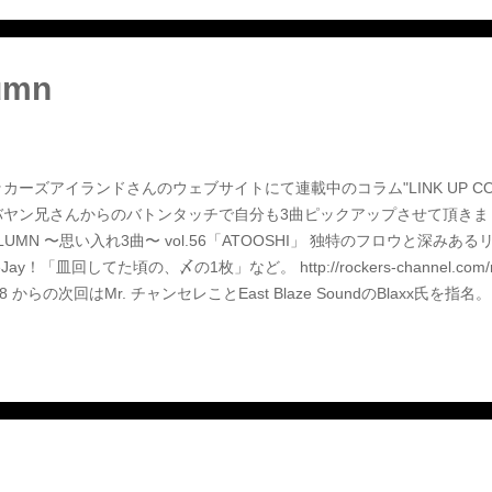
umn
カーズアイランドさんのウェブサイトにて連載中のコラム"LINK UP COLUMN"
ヤン兄さんからのバトンタッチで自分も3曲ピックアップさせて頂きました。是
LUMN 〜思い入れ3曲〜 vol.56「ATOOSHI」 独特のフロウと深み
eJay！「皿回してた頃の、〆の1枚」など。 http://rockers-channel.com/roc
48 からの次回はMr. チャンセレことEast Blaze SoundのBlaxx氏