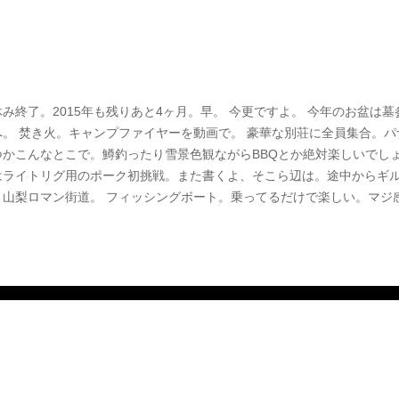
入場無料。プロモーターに只只感謝せよ、だね。満員御礼。 Blessed love &
休み終了。2015年も残りあと4ヶ月。早。 今更ですよ。 今年のお盆は
へ。 焚き火。キャンプファイヤーを動画で。 豪華な別荘に全員集合。
つかこんなとこで。鱒釣ったり雪景色観ながらBBQとか絶対楽しいでしょ
はライトリグ用のポーク初挑戦。また書くよ、そこら辺は。途中からギル
。山梨ロマン街道。 フィッシングボート。乗ってるだけで楽しい。マジ感
。内3人は前々日入り。やる事なくなって現地解散、いいね。最高。 あ
12は南足柄の野外ダンスでdeejayします。是非是非。 " HIGHLAND HONE