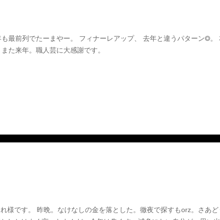
年も最前列でたーまやー。 フィナーレアップ、 去年と違うパターン◎。 
、また来年。職人芸に大感謝です。
れ様です。 昨晩。なけなしの金を落とした。徹夜で探すもorz。さあ