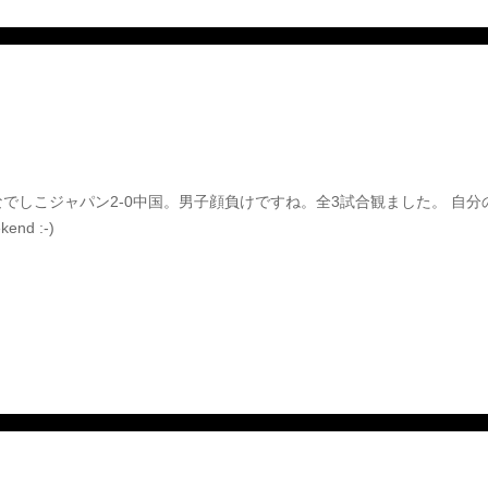
でしこジャパン2-0中国。男子顔負けですね。全3試合観ました。 自分の予想
kend :-)