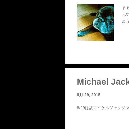
ま
元
ようと
Michael Jac
8月 29, 2015
8/29は故マイケルジャクソンの誕生日。 M