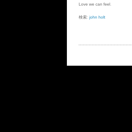
Love we can feel.
検索:
john holt