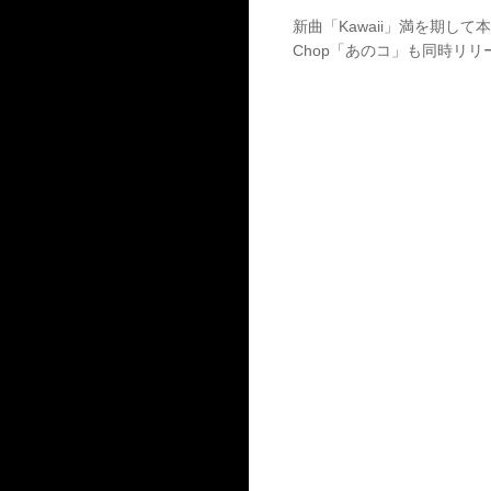
新曲「Kawaii」満を期して本日
Chop「あのコ」も同時リ