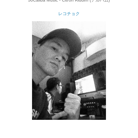
50Caliba Music - Citron Riddim (アルバム)
レコチョク