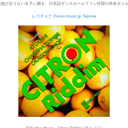
un! 全国の遊び足りない女子に贈る、
日本語ダンスホールファン待望の本命ギャ
レコチョク
iTunes
music.jp
Tapnow