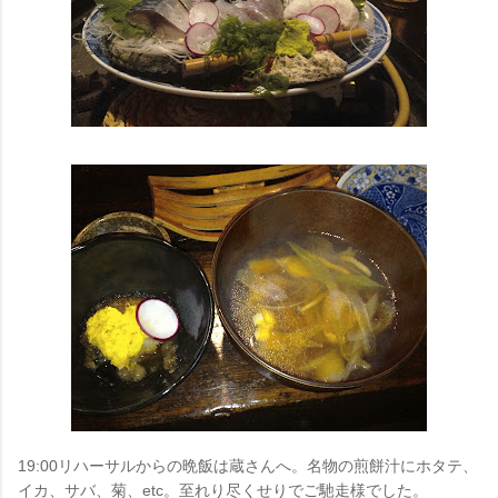
19:00リハーサルからの晩飯は蔵さんへ。名物の煎餅汁にホタテ、
イカ、サバ、菊、etc。至れり尽くせりでご馳走様でした。