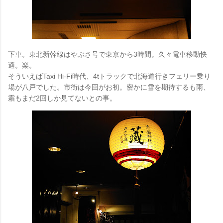
下車。東北新幹線はやぶさ号で東京から3時間。久々電車移動快
適。楽。
そういえばTaxi Hi-Fi時代、4tトラックで北海道行きフェリー乗り
場が八戸でした。市街は今回がお初。密かに雪を期待するも雨、
霜もまだ2回しか見てないとの事。