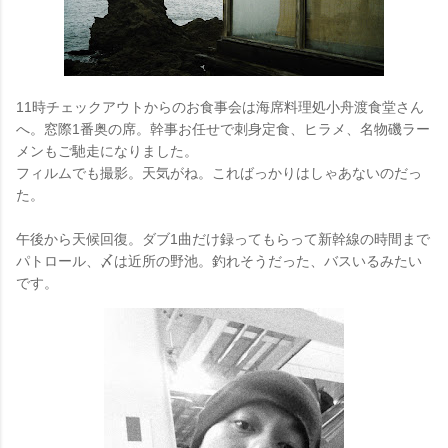
11時チェックアウトからのお食事会は海席料理処小舟渡食堂さん
へ。
窓際1番奥の席。
幹事お任せで刺身定食、ヒラメ、名物磯ラー
メンもご馳走になりました。
フィルムでも撮影。天気がね。こればっかりはしゃあないのだっ
た。
午後から天候回復。ダブ1曲だけ録ってもらって新幹線の時間まで
パトロール、〆は近所の野池。釣れそうだった、バスいるみたい
です。