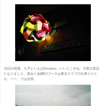
当日の現場、八戸といえばDorakan。いいとこすね、大変お世話
になりました。因みに金網DJブースは東北クラブの仕来りだと
か。へー。では次回。