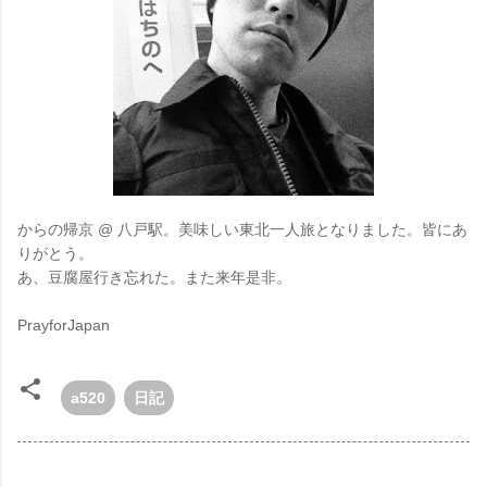
からの帰京 @ 八戸駅。美味しい東北一人旅となりました。皆にあ
りがとう。
あ、豆腐屋行き忘れた。また来年是非。
PrayforJapan
a520
日記