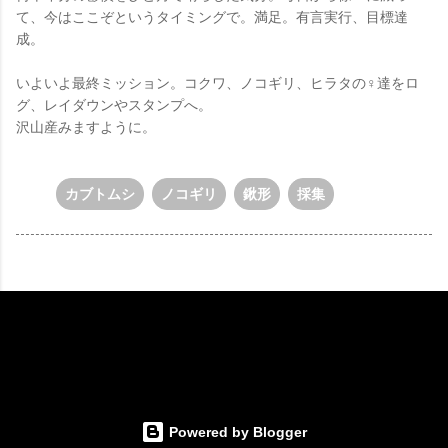
て、今はここぞというタイミングで。満足。有言実行、目標達
成。
いよいよ最終ミッション。コクワ、ノコギリ、ヒラタの♀達をロ
グ、レイダウンやスタンプへ。
沢山産みますように。
カブトムシ
ノコギリ
鍬形
採集
Powered by Blogger