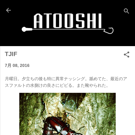
スキップしてメイン コンテンツに移動
TJIF
7月 08, 2016
月曜日。夕立ちの後も特に異常ナッシング。舐めてた、最近のア
スファルトの水捌けの良さにビビる。また靴やられた。