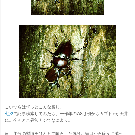
こいつらはずっとこんな感じ。
七夕
で記事検索してみたら、一昨年の7/8は朝からカブト♂が天井
に。今んとこ異常ナシでなにより。
何十年分の鬱憤をひと月で晴らした気分。毎日から徐々に減っ