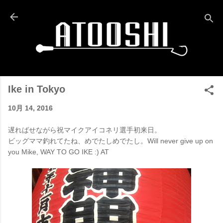
スキップしてメイン コンテンツに移動
Ike in Tokyo
10月 14, 2016
遅ればせながら祝マイクアイコネリ選手初来日。
ビッグママ釣れてたね、めでたしめでたし。Will never give up on
you Mike, WAY TO GO IKE :) AT