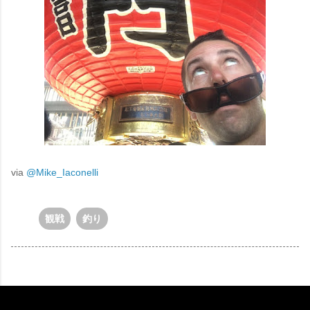
via
@Mike_Iaconelli
観戦
釣り