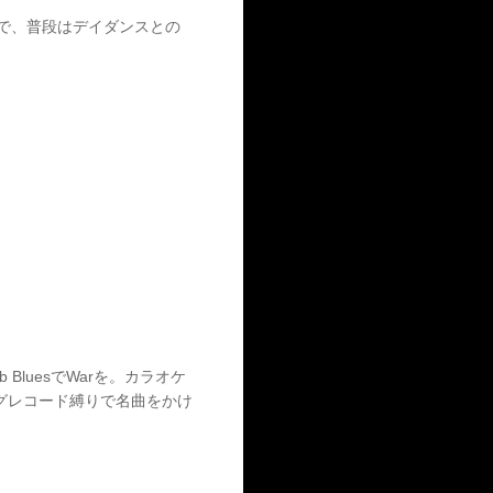
ーで、普段はデイダンスとの
luesでWarを。カラオケ
ログレコード縛りで名曲をかけ