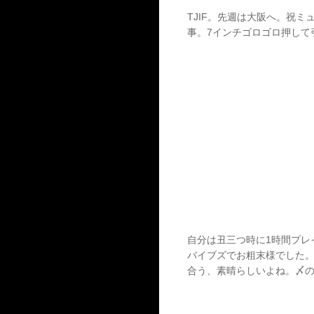
TJIF。先週は大阪へ。祝
事。7インチゴロゴロ押して引
自分は丑三つ時に1時間プレイ
バイブズでお粗末様でした。
合う、素晴らしいよね。〆のT