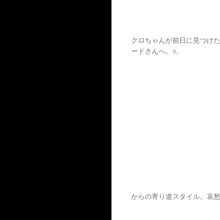
クロちゃんが前日に見つけたという
ードさんへ。○。
からの寄り道スタイル。哀愁2017 @