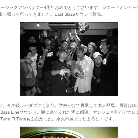
ミュージックアンバサダー4周年おめでとうございます。レコードオンリ
っ張って行ってきました。East Blazeサウンド降臨。
。その後ラバダブにも参加。学校かけて裏返して本人登場、最後はDub B
Bass Lineサウンド、観に来てくれた皆に感謝。ヤンジェネ勢がアナ
une Fi Tuneも面白かった。永久不滅でまたよろしくです。