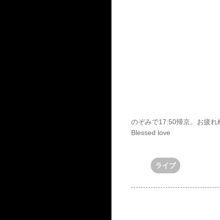
のぞみで17:50帰京。お疲
Blessed love
ライブ