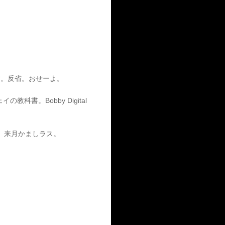
す。反省。おせーよ。
書。Bobby Digital
タ。来月かましラス。