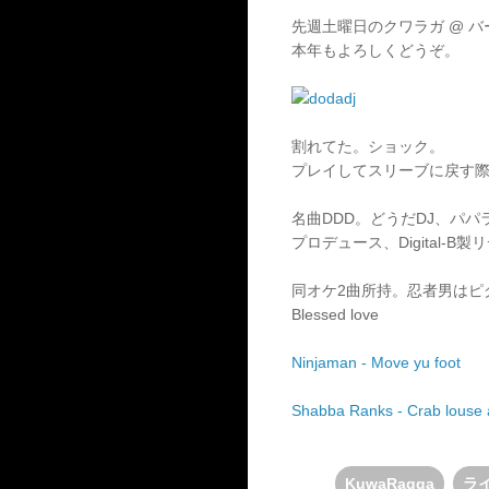
先週土曜日のクワラガ @ 
本年もよろしくどうぞ。
割れてた。ショック。
プレイしてスリーブに戻す
名曲DDD。どうだDJ、パパ
プロデュース、Digital-B製
リ
同オケ
2曲所持。忍者男はピク
Blessed love
Ninjaman - Move yu foot
Shabba Ranks - Crab louse a
KuwaRagga
ラ