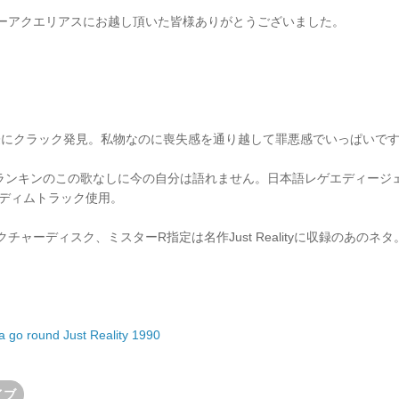
バーアクエリアスにお越し頂いた皆様ありがとうございました。
際にクラック発見。私物なのに喪失感を通り越して罪悪感でいっぱいで
ランキンのこの歌なしに今の自分は語れません。日本語レゲエディージェイの教科
ディムトラック
使用。
チャーディスク、ミスターR指定は名作Just Realityに収録のあのネ
 go round Just Reality 1990
イブ