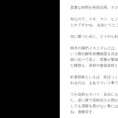
貴重な時間を有効活用。デ
旬なので。スギ、マツ、ヒノ
とかですかね。 ああいうと
虫に勝つために。どうやら
樹木の腐朽メカニズムとは
いう難分解性有機物質を完
樹に比べて高く、茸菌が繁
だ種類も。
床材
や
建築資材
針葉樹林といえば、松ぼっ
れるのは、まあそういう事
てか花粉もヤバイ。自分にも
た。逆に横で花粉症の人間
しても潔癖を貫かない事に
ね、過敏症す。