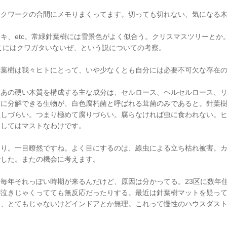
スクワークの合間にメモりまくってます。切っても切れない、気になる
キ、etc。常緑針葉樹には雪景色がよく似合う。クリスマスツリーとか
こにはクワガタいないぜ、という説についての考察。
針葉樹は我々ヒトにとって、いや少なくとも自分には必要不可欠な存在
。あの硬い木質を構成する主な成分は、セルロース、ヘルセルロース、
全に分解できる生物が、白色腐朽菌と呼ばれる茸菌のみであると。針葉
殖しづらい。つまり極めて腐りづらい。腐らなければ虫に食われない。
としてはマストなわけです。
くり。一目瞭然ですね。よく目にするのは、線虫による立ち枯れ被害。
でした。またの機会に考えます。
毎年それっぽい時期が来るんだけど、原因は分かってる。23区に数年
が泣きじゃくってても無反応だったりする。最近は針葉樹マットを疑っ
は、とてもじゃないけどインドアとか無理。これって慢性のハウスダス