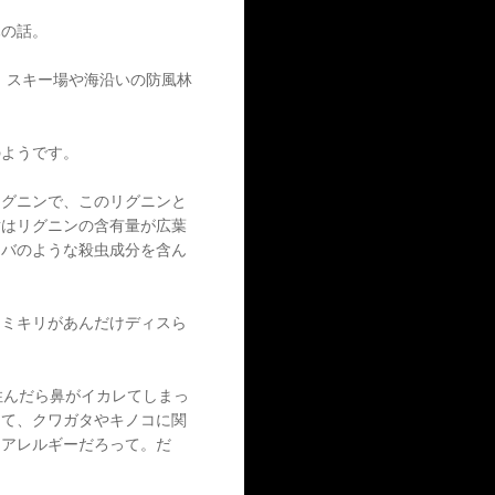
木の話。
。スキー場や海沿いの防風林
のようです。
リグニンで、このリグニンと
樹はリグニンの含有量が広葉
ヒ
バのような殺虫成分を含ん
カミキリがあんだけディスら
住んだら鼻がイカレてしまっ
てて、クワガタやキノコに関
トアレルギーだろって。だ