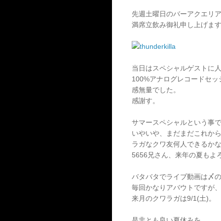
先週土曜日のバーアクエリ
満席立飲み御礼申し上げま
当日はスペシャルゲストに人生
100%アナログレコードセッ
感無量でした。
感謝す。
サマースペシャルという事
いやいや、まだまだこれか
ラガなクワ友何人できるか
5656兄さん、来年の夏も
バタバタでライブ動画は〆
毎回かなりアバウトですが
来月のクワラガは9/1(土)。
是非とも良い夏休みを。