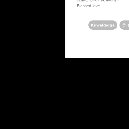
Blessed love
KuwaRagga
ラ