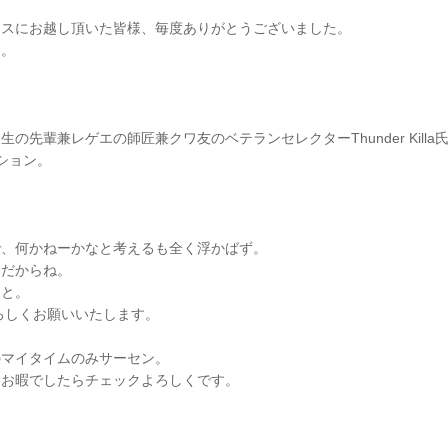
アスにお越し頂いた皆様、毎度ありがとうございました。
す。
の先輩兼レゲエの師匠兼クワ友のベテランセレクターThunder Kill
ション。
で、何かねーかなと考えるも全く浮かばず。
らだからね。
なと。
よろしくお願いいたします。
のマイタイムのみサーセン。
、お暇でしたらチェックよろしくです。