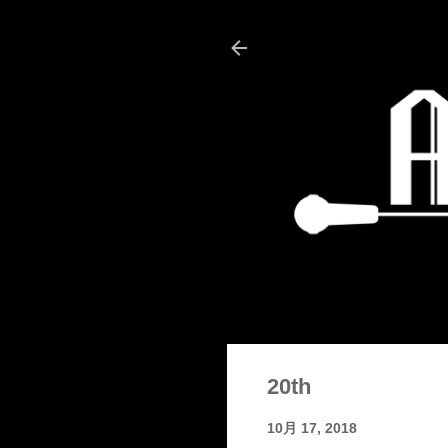
20th
10月 17, 2018