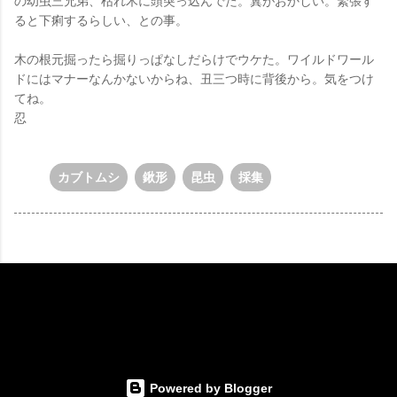
の幼虫三兄弟、枯れ木に頭突っ込んでた。糞がおかしい。緊張す
ると下痢するらしい、との事。
木の根元掘ったら掘りっぱなしだらけでウケた。ワイルドワール
ドにはマナーなんかないからね、丑三つ時に背後から。気をつけ
てね。
忍
カブトムシ
鍬形
昆虫
採集
Powered by Blogger