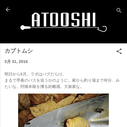
スキップしてメイン コンテンツに移動
カブトムシ
5月 31, 2016
明日から6月。ラボはバグだらけ。
まるで早春のバスを追うかのように。家から釣り場まで何分、み
たいな。狩猟本能を擽る距離感。大袈裟な。